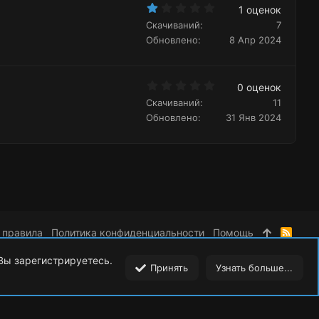
1
д
1 оценок
.
Скачиваний
7
0
0
Обновлено
8 Апр 2024
з
в
ё
з
0
д
0 оценок
.
Скачиваний
11
0
0
Обновлено
31 Янв 2024
з
в
ё
з
д
 правила
Политика конфиденциальности
Помощь
R
S
S
 Вы зарегистрируетесь.
Принять
Узнать больше...
Сверху
Сниз