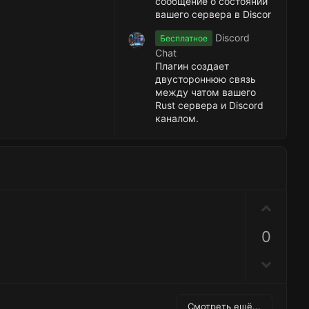
сообщение о состоянии
вашего сервера в Discor
Discord
Бесплатное
Chat
Плагин создает
двустороннюю связь
между чатом вашего
Rust сервера и Discord
каналом.
П
о
0
з
и
Н
т
е
и
г
в
Смотреть ещё...