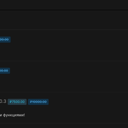
00.00
00.00
0.3
₽7500.00
₽10000.00
и функциями!