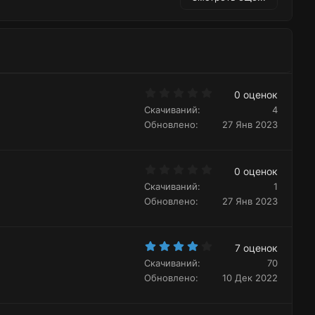
а
н
т
ы
и
й
в
г
н
о
ы
л
й
0
о
0 оценок
.
г
с
Скачиваний
4
0
о
0
Обновлено
27 Янв 2023
з
л
в
ё
о
з
с
0
д
0 оценок
.
Скачиваний
1
0
0
Обновлено
27 Янв 2023
з
в
ё
з
4
д
7 оценок
.
Скачиваний
70
2
9
Обновлено
10 Дек 2022
з
в
ё
з