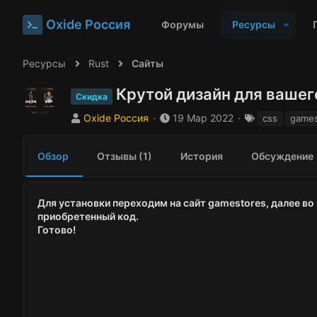
Oxide Россия
Форумы
Ресурсы
Ресурсы
Rust
Сайты
Крутой дизайн для вашег
Скидка
А
Д
Т
Oxide Россия
19 Мар 2022
css
games
в
а
е
т
т
г
Обзор
Отзывы (1)
История
Обсуждение
о
а
и
р
с
о
з
Для установки переходим на сайт gamestores, далее во
д
приобретенный код.
а
Готово!
н
и
я