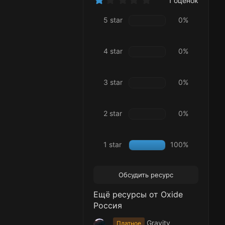
1 оценок
.
0
5 star
0%
0
з
в
ё
4 star
0%
з
д
3 star
0%
2 star
0%
1 star
100%
Обсудить ресурс
Ещё ресурсы от Oxide
Россия
Gravity
Платное