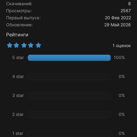
Скачиваний
8
Просмотры
2567
Первый выпуск
20 Фев 2022
Обновление
29 Май 2026
Рейтинги
5
1 оценок
.
0
5 star
100%
0
з
в
ё
4 star
0%
з
д
3 star
0%
2 star
0%
1 star
0%