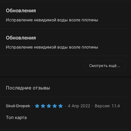
Обновления
Исправление невидимой воды возле плотины
Обновления
Исправление невидимой воды возле плотины
Смотреть ещё...
Последние отзывы
5
Skuli Dropek
4 Апр 2022
Версия: 1.1.4
.
0
Топ карта
0
з
в
ё