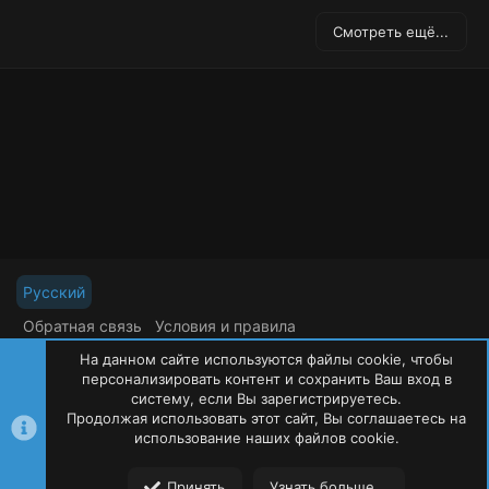
з
д
Смотреть ещё...
Русский
Обратная связь
Условия и правила
Политика конфиденциальности
Помощь
На данном сайте используются файлы cookie, чтобы
R
S
персонализировать контент и сохранить Ваш вход в
S
систему, если Вы зарегистрируетесь.
Продолжая использовать этот сайт, Вы соглашаетесь на
©
Oxide Россия
2015-2026
использование наших файлов cookie.
Сверху
Сниз
Принять
Узнать больше...