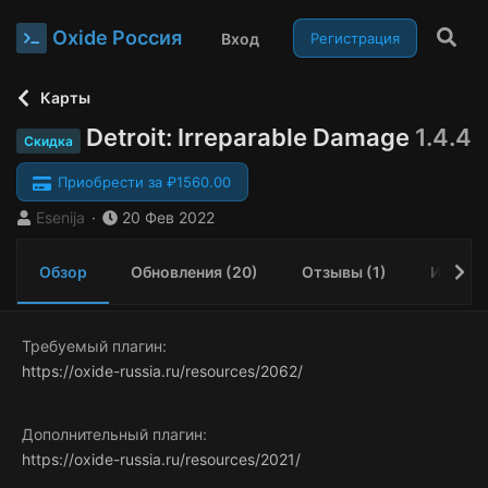
Oxide Россия
Вход
Регистрация
Карты
Detroit: Irreparable Damage
1.4.4
Скидка
Приобрести за ₽1560.00
А
Д
Esenija
20 Фев 2022
в
а
т
т
Обзор
Обновления (20)
Отзывы (1)
Истори
о
а
р
с
о
з
Требуемый плагин
д
https://oxide-russia.ru/resources/2062/
а
н
и
Дополнительный плагин
я
https://oxide-russia.ru/resources/2021/