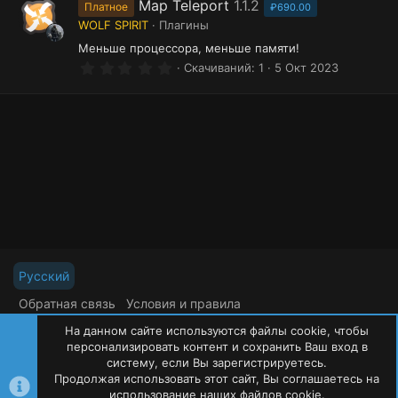
з
Map Teleport
1.1.2
Платное
₽690.00
в
WOLF SPIRIT
Плагины
ё
з
Меньше процессора, меньше памяти!
д
0
Скачиваний
1
5 Окт 2023
.
0
0
з
в
ё
з
д
Русский
Обратная связь
Условия и правила
Политика конфиденциальности
Помощь
На данном сайте используются файлы cookie, чтобы
R
S
персонализировать контент и сохранить Ваш вход в
S
систему, если Вы зарегистрируетесь.
Продолжая использовать этот сайт, Вы соглашаетесь на
©
Oxide Россия
2015-2026
использование наших файлов cookie.