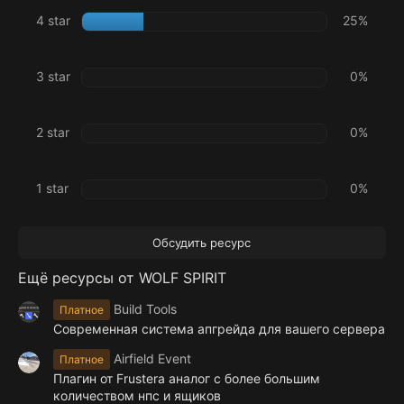
ё
4 star
25%
з
д
3 star
0%
2 star
0%
1 star
0%
Обсудить ресурс
Ещё ресурсы от WOLF SPIRIT
Build Tools
Платное
Современная система апгрейда для вашего сервера
Airfield Event
Платное
Плагин от Frustera аналог с более большим
количеством нпс и ящиков