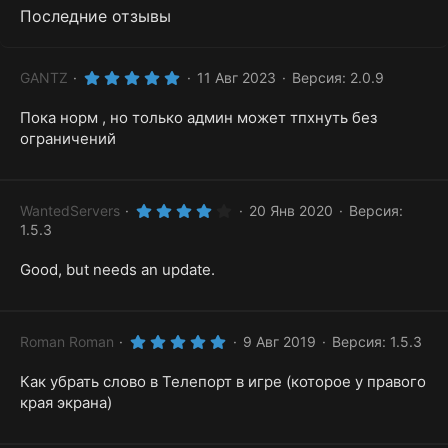
Последние отзывы
5
GANTZ
11 Авг 2023
Версия: 2.0.9
.
0
Пока норм , но только админ может тпхнуть без
0
з
ограничений
в
ё
з
д
4
WantedServers
20 Янв 2020
Версия:
.
1.5.3
0
0
з
Good, but needs an update.
в
ё
з
д
5
Roman Roman
9 Авг 2019
Версия: 1.5.3
.
0
Как убрать слово в Телепорт в игре (которое у правого
0
з
края экрана)
в
ё
з