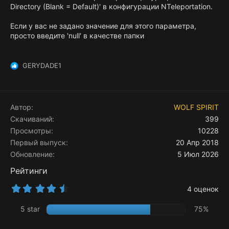
Directory (Blank = Default)' в конфигурации NTeleportation.
Если у вас не задано значение для этого параметра,
просто введите 'null' в качестве папки
GERYDADE1
Р
е
а
к
ц
Автор
WOLF SPIRIT
и
Скачиваний
399
и
Просмотры
10228
:
Первый выпуск
20 Апр 2018
Обновление
5 Июл 2026
Рейтинги
4
4 оценок
.
7
5 star
75%
5
з
в