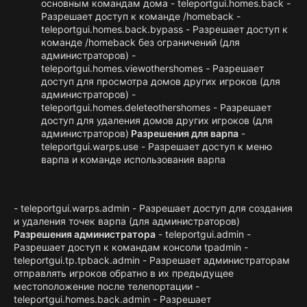
основным командам дома - teleportgui.homes.back -
Разрешает доступ к команде /homeback -
teleportgui.homes.back.bypass - Разрешает доступ к
команде /homeback без ограничений (для
администраторов) -
teleportgui.homes.viewothershomes - Разрешает
доступ для просмотра домов других игроков (для
администраторов) -
teleportgui.homes.deleteothershomes - Разрешает
доступ для удаления домов других игроков (для
администраторов)
Разрешения для варпа
-
teleportgui.warps.use - Разрешает доступ к меню
варпа и команде использования варпа
- teleportgui.warps.admin - Разрешает доступ для создания
и удаления точек варпа (для администраторов)
Разрешения администратора
- teleportgui.admin -
Разрешает доступ к командам консоли tpadmin -
teleportgui.tp.tpback.admin - Разрешает администраторам
отправлять игроков обратно в их предыдущее
местоположение после телепортации -
teleportgui.homes.back.admin - Разрешает