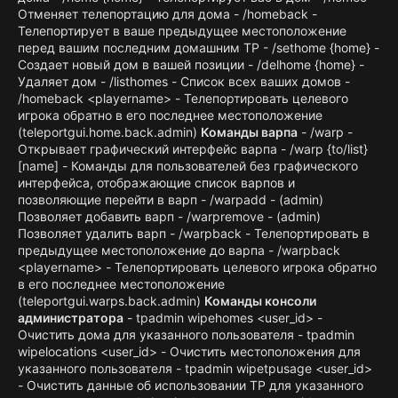
Отменяет телепортацию для дома - /homeback -
Телепортирует в ваше предыдущее местоположение
перед вашим последним домашним TP - /sethome {home} -
Создает новый дом в вашей позиции - /delhome {home} -
Удаляет дом - /listhomes - Список всех ваших домов -
/homeback <playername> - Телепортировать целевого
игрока обратно в его последнее местоположение
(teleportgui.home.back.admin)
Команды варпа
- /warp -
Открывает графический интерфейс варпа - /warp {to/list}
[name] - Команды для пользователей без графического
интерфейса, отображающие список варпов и
позволяющие перейти в варп - /warpadd - (admin)
Позволяет добавить варп - /warpremove - (admin)
Позволяет удалить варп - /warpback - Телепортировать в
предыдущее местоположение до варпа - /warpback
<playername> - Телепортировать целевого игрока обратно
в его последнее местоположение
(teleportgui.warps.back.admin)
Команды консоли
администратора
- tpadmin wipehomes <user_id> -
Очистить дома для указанного пользователя - tpadmin
wipelocations <user_id> - Очистить местоположения для
указанного пользователя - tpadmin wipetpusage <user_id>
- Очистить данные об использовании TP для указанного