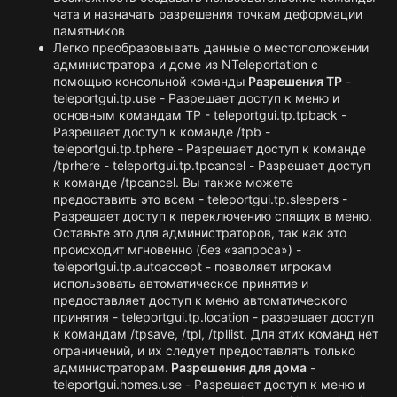
чата и назначать разрешения точкам деформации
памятников
Легко преобразовывать данные о местоположении
администратора и доме из NTeleportation с
помощью консольной команды
Разрешения TP
-
teleportgui.tp.use - Разрешает доступ к меню и
основным командам TP - teleportgui.tp.tpback -
Разрешает доступ к команде /tpb -
teleportgui.tp.tphere - Разрешает доступ к команде
/tprhere - teleportgui.tp.tpcancel - Разрешает доступ
к команде /tpcancel. Вы также можете
предоставить это всем - teleportgui.tp.sleepers -
Разрешает доступ к переключению спящих в меню.
Оставьте это для администраторов, так как это
происходит мгновенно (без «запроса») -
teleportgui.tp.autoaccept - позволяет игрокам
использовать автоматическое принятие и
предоставляет доступ к меню автоматического
принятия - teleportgui.tp.location - разрешает доступ
к командам /tpsave, /tpl, /tpllist. Для этих команд нет
ограничений, и их следует предоставлять только
администраторам.
Разрешения для дома
-
teleportgui.homes.use - Разрешает доступ к меню и