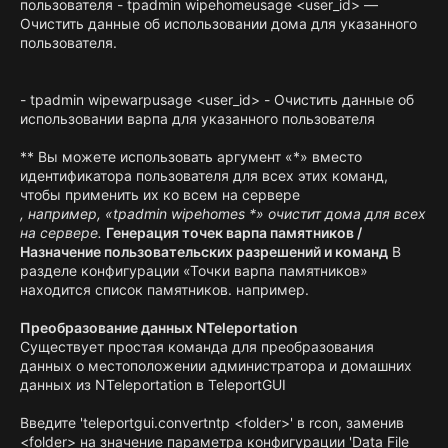
пользователя - tpadmin wipehomeusage <user_id> —
Очистить данные об использовании дома для указанного
пользователя.
- tpadmin wipewarpusage <user_id> - Очистить данные об
использовании варпа для указанного пользователя
** Вы можете использовать аргумент «*» вместо
идентификатора пользователя для всех этих команд,
чтобы применить их ко всем на сервере
, например, «tpadmin wipehomes *» очистит дома для всех
на сервере.
Генерация точек варпа памятников /
Назначение пользовательских разрешений и команд
В
разделе конфигурации «Точки варпа памятников»
находится список памятников. например.
Преобразование данных NTeleportation
Существует простая команда для преобразования
данных о местоположении администратора и домашних
данных из NTeleportation в TeleportGUI
Введите 'teleportgui.convertntp <folder>' в rcon, заменив
<folder> на значение параметра конфигурации 'Data File