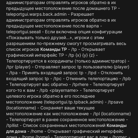
администраторам отправлять игроков обратно в их
предыдущее местоположение после домашнего TP -
teleportgui.warps.back.admin - Разрешает
администраторам отправлять игроков обратно в их
предыдущее местоположение после варпа -
teleportgui.seeall - Если включена опция конфигурации
«Показывать только друзей...», игроки с этим
разрешением по-прежнему смогут просматривать весь
список игроков
Команды TP
- /tp - Открывает
графический интерфейс TP - /tp {x} {y} {z} -
Телепортируется в координаты (только администратор) -
/tpr {player} - Отправляет запрос tp пользователю {player}
- /tpa - Принять входящий запрос tp - /tpd - Отклонить
входящий запрос tp - /tpc - Отменить телепортацию - /tpb
- Телепортирует вас обратно - /tprhere - Телепортирует
кого-то к вам - /tpb <playername> - Телепортирует
целевого игрока обратно в его последнее
местоположение (teleportgui.tp.tpback.admin) - /tpsave
{locationname} - Сохраняет ваше текущее
местоположение как местоположение - /tpl {locationname}
- Телепортирует в ранее сохраненное местоположение -
/tpllist - Список сохраненных местоположений
Команды
для дома
- /home - Открывает графический интерфейс
дома - /home {home} - Телепортирует вас в дом - /homec -