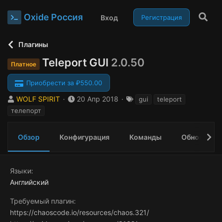
Oxide Россия
Вход
Регистрация
Плагины
Teleport GUI
2.0.50
Платное
Приобрести за ₽550.00
А
Д
Т
WOLF SPIRIT
20 Апр 2018
gui
teleport
в
а
е
телепорт
т
т
г
о
а
и
р
с
Обзор
Конфигурация
Команды
Обновления
о
з
д
Языки
а
Английский
н
и
Требуемый плагин
я
https://chaoscode.io/resources/chaos.321/