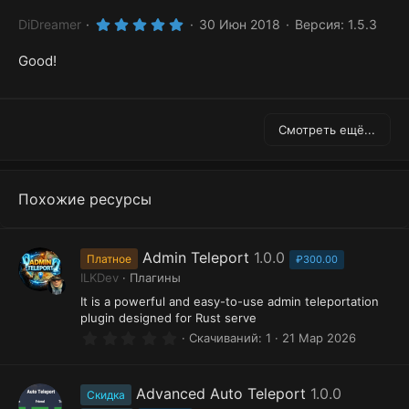
д
5
DiDreamer
30 Июн 2018
Версия: 1.5.3
.
0
Good!
0
з
в
ё
з
д
Смотреть ещё...
Похожие ресурсы
Admin Teleport
1.0.0
Платное
₽300.00
ILKDev
Плагины
It is a powerful and easy-to-use admin teleportation
plugin designed for Rust serve
0
Скачиваний
1
21 Мар 2026
.
0
0
з
Advanced Auto Teleport
1.0.0
Скидка
в