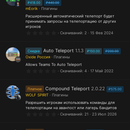
ё
₽418.00
₽440.00
з
mEorik
Плагины
д
Расширенный автоматический телепорт будет
принимать запросы на телепортацию от других
игроков
0
Скачиваний
2
15 Фев 2024
.
0
0
з
Auto Teleport
1.1.3
Скидка
₽150.00
₽200.00
в
Oxide Россия
Плагины
ё
з
Allows Teams To Auto Teleport
д
0
Скачиваний
4
17 Май 2022
.
0
0
з
Compound Teleport
2.0.22
Платное
₽575.00
в
WOLF SPIRIT
Плагины
ё
з
Разрешить игрокам использовать команды для
д
телепортации на аванпост или лагерь бандитов
0
Скачиваний
21
23 Июл 2026
.
0
0