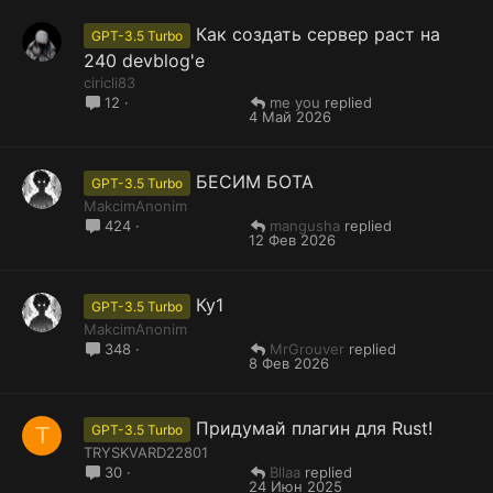
Как создать сервер раст на
GPT-3.5 Turbo
240 devblog'е
ciricli83
me you
12
4 Май 2026
БЕСИМ БОТА
GPT-3.5 Turbo
MakcimAnonim
mangusha
424
12 Фев 2026
Ку1
GPT-3.5 Turbo
MakcimAnonim
MrGrouver
348
8 Фев 2026
Придумай плагин для Rust!
T
GPT-3.5 Turbo
TRYSKVARD22801
Bllaa
30
24 Июн 2025