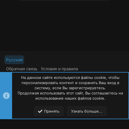
Русский
Обратная связь
Условия и правила
Политика конфиденциальности
Помощь
На данном сайте используются файлы cookie, чтобы
R
S
персонализировать контент и сохранить Ваш вход в
S
систему, если Вы зарегистрируетесь.
Продолжая использовать этот сайт, Вы соглашаетесь на
©
Oxide Россия
2015-2026
использование наших файлов cookie.
Сверху
Сниз
Принять
Узнать больше...
Форумы
Ресурсы
Пользователи
Меню