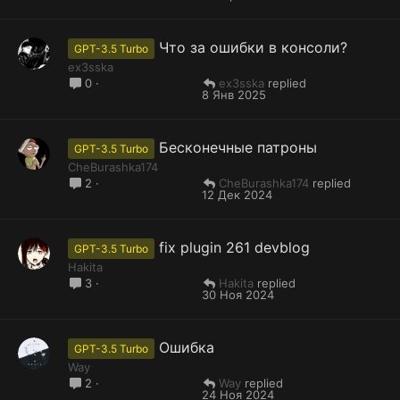
Что за ошибки в консоли?
GPT-3.5 Turbo
ex3sska
ex3sska
0
8 Янв 2025
Бесконечные патроны
GPT-3.5 Turbo
CheBurashka174
CheBurashka174
2
12 Дек 2024
fix plugin 261 devblog
GPT-3.5 Turbo
Hakita
Hakita
3
30 Ноя 2024
Ошибка
GPT-3.5 Turbo
Way
Way
2
24 Ноя 2024