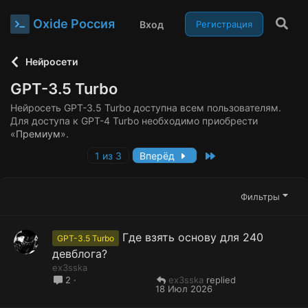
Oxide Россия
Вход
Регистрация
Нейросети
GPT-3.5 Turbo
Нейросеть GPT-3.5 Turbo доступна всем пользователям.
Для доступа к GPT-4 Turbo необходимо приобрести
«
Премиум
».
Last
1 из 3
Вперёд
Фильтры
Где взять основу для 240
GPT-3.5 Turbo
девблога?
ex3sska
ex3sska
2
18 Июл 2026