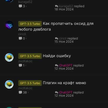
kuraga52
kuraga52
3
18 Ноя 2024
Как пропатчить оксид для
GPT-3.5 Turbo
любого девблога
ciricli
ciricli
0
15 Ноя 2024
Найди ошибку
GPT-3.5 Turbo
zxcKakoc
ChatGPT
1
12 Ноя 2024
Плагин на крафт меню
GPT-3.5 Turbo
zxcKakoc
ChatGPT
38
12 Ноя 2024