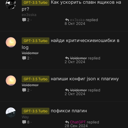
Как ускорить спавн ящиков на
GPT-3.5 Turbo
рт?
ex3sska
ex3sska
2
8 Окт 2024
найди критическиеиошибки в
GPT-3.5 Turbo
log
Voldemor
Voldemor
2
2 Окт 2024
напиши конфиг json к плагину
GPT-3.5 Turbo
Voldemor
Voldemor
2
2 Окт 2024
пофикси плагин
GPT-3.5 Turbo
Way
ChatGPT
8
28 Сен 2024