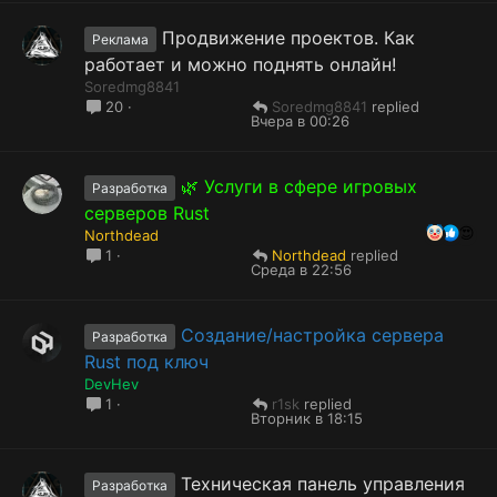
Продвижение проектов. Как
Реклама
работает и можно поднять онлайн!
Soredmg8841
Soredmg8841
20
Вчера в 00:26
🌿 Услуги в сфере игровых
Разработка
серверов Rust
Northdead
Northdead
1
Среда в 22:56
Создание/настройка сервера
Разработка
Rust под ключ
DevHev
r1sk
1
Вторник в 18:15
Техническая панель управления
Разработка