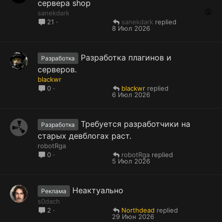
сервера shop
sanekdark
sanekdark
21
8 Июл 2026
Разработка плагинов и
Разработка
серверов.
blackwr
blackwr
0
6 Июл 2026
Требуется разработчики на
Разработка
старых девблогах раст.
robotRga
robotRga
0
5 Июл 2026
Неактуально
Реклама
s0dach
Northdead
2
29 Июн 2026