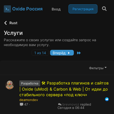
Oxide Россия
Вход
Регистрация
Rust
Услуги
Расскажите о своих услугах или создайте запрос на
необходимую вам услугу.
Last
1 из 14
Вперёд
Фильтры
🛠️ Разработка плагинов и сайтов
Разработка
| Oxide (uMod) & Carbon & Web | От идеи до
стабильного сервера «под ключ»
deamondev
brevnovoz
47
Сегодня в 06:44