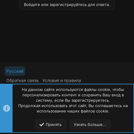
Войдите или зарегистрируйтесь для ответа.
Русский
Обратная связь
Условия и правила
Политика конфиденциальности
Помощь
На данном сайте используются файлы cookie, чтобы
R
S
персонализировать контент и сохранить Ваш вход в
S
систему, если Вы зарегистрируетесь.
Продолжая использовать этот сайт, Вы соглашаетесь на
©
Oxide Россия
2015-2026
использование наших файлов cookie.
Сверху
Сниз
Принять
Узнать больше...
Форумы
Ресурсы
Пользователи
Меню