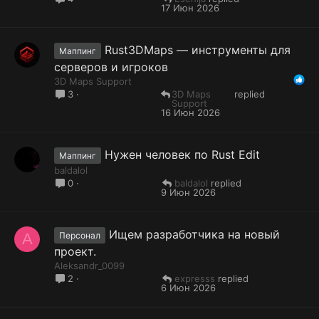
17 Июн 2026
Rust3DMaps — инструменты для
Маппинг
серверов и игроков
3D Maps Support
3D Maps
3
Support
16 Июн 2026
Нужен человек по Rust Edit
Маппинг
baldalol
baldalol
0
9 Июн 2026
Ищем разработчика на новый
A
Персонал
проект.
Aleksandr_0099
expresss
2
6 Июн 2026