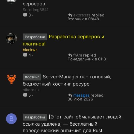
серверов.
Soredmg8841
expresss
3
Вторник в 08:48
Разработка серверов и
Разработка
плагинов!
blackwr
frAm
4
Понедельник в 01:31
Server-Manager.ru - топовый,
Хостинг
бюджетный хостинг ресурс
nikorosik
masspas
5
30 Июл 2026
[Этот сайт обманывает людей,
B
Разработка
ссылка удалена] — бесплатный
поведенческий анти-чит для Rust