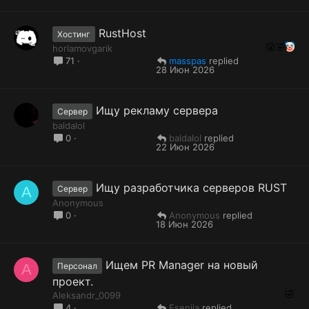
RustHost
Хостинг
horlamovgarik
masspas
71
28 Июн 2026
Ищу рекламу сервера
Сервер
baldalol
baldalol
0
22 Июн 2026
Ищу разработчика серверов RUST
A
Сервер
Anonymous
Anonymous
0
18 Июн 2026
Ищем PR Manager на новый
A
Персонал
проект.
Aleksandr_0099
Esenija
4