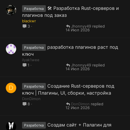
🛠 Разработка Rust-серверов и
Разработка
плагинов под заказ
blackwr
Jhonnyy49
3
14 Июл 2026
разработка плагинов раст под
Разработка
ключ
ilyak1wee
Jhonnyy49
1
14 Июл 2026
Создание Rust-серверов под
D
Разработка
ключ | Плагины, UI, сборки, настройка
DonDimon
DonDimon
8
12 Июл 2026
Cоздам сайт + Палагин для
Разработка