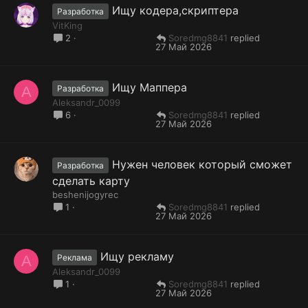
Ищу кодера,скриптера
Разработка
VitKing
Soredmg8841
2
27 Май 2026
Ищу Маппера
A
Разработка
Aleksandr_0099
Soredmg8841
6
27 Май 2026
Нужен человек который сможет
Разработка
сделать карту
beshenijogyrec
Soredmg8841
1
27 Май 2026
Ищу рекламу
A
Реклама
Aleksandr_0099
Soredmg8841
1
27 Май 2026