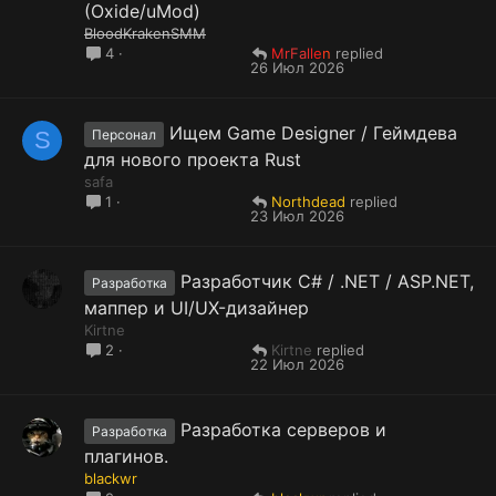
(Oxide/uMod)
BloodKrakenSMM
MrFallen
4
26 Июл 2026
Ищем Game Designer / Геймдева
S
Персонал
для нового проекта Rust
safa
Northdead
1
23 Июл 2026
Разработчик C# / .NET / ASP.NET,
Разработка
маппер и UI/UX-дизайнер
Kirtne
Kirtne
2
22 Июл 2026
Разработка серверов и
Разработка
плагинов.
blackwr