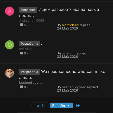
Ищем разработчика на новый
A
Персонал
проект.
Aleksandr_0099
Northdead
5
24 Май 2026
/
O
Разработка
ovilivion
ovilivion
0
23 Май 2026
We need someone who can make
Разработка
a map.
beshenijogyrec
beshenijogyrec
0
23 Май 2026
Last
1 из 14
Вперёд