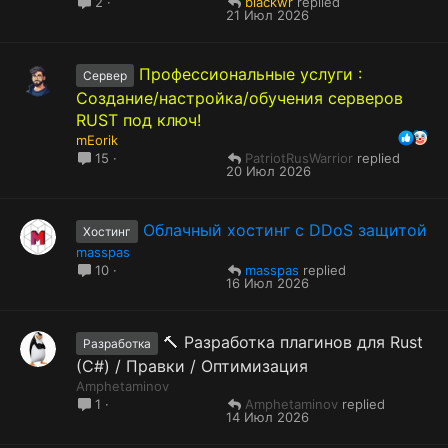
blackwr
2
21 Июл 2026
Профессиональные услуги :
Сервер
Создание/настройка/обучения серверов
RUST под ключ!
mEorik
PatriotRusWarrior
15
20 Июл 2026
Облачный хостинг с DDoS защитой
Хостинг
masspas
masspas
10
16 Июл 2026
🔨 Разработка плагинов для Rust
Разработка
(C#) / Правки / Оптимизация
Amphetaminov
Amphetaminov
1
14 Июл 2026