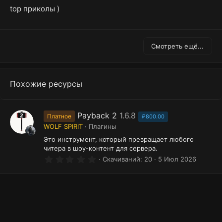
0
top приколы )
0
з
в
ё
з
д
Смотреть ещё...
Похожие ресурсы
Payback 2
1.6.8
Платное
₽800.00
WOLF SPIRIT
Плагины
Это инструмент, который превращает любого
читера в шоу-контент для сервера.
0
Скачиваний
20
5 Июл 2026
.
0
0
з
в
ё
з
д