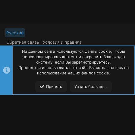
Русский
Обратная связь
Условия и правила
Политика конфиденциальности
Помощь
На данном сайте используются файлы cookie, чтобы
R
S
персонализировать контент и сохранить Ваш вход в
S
систему, если Вы зарегистрируетесь.
Продолжая использовать этот сайт, Вы соглашаетесь на
©
Oxide Россия
2015-2026
использование наших файлов cookie.
Сверху
Сниз
Принять
Узнать больше...
Форумы
Ресурсы
Пользователи
Меню