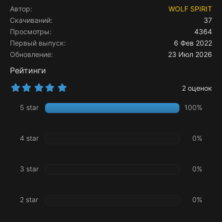
Автор
WOLF SPIRIT
Скачиваний
37
Просмотры
4364
Первый выпуск
6 Фев 2022
Обновление
23 Июл 2026
Рейтинги
5
2 оценок
.
0
5 star
100%
0
з
в
ё
4 star
0%
з
д
3 star
0%
2 star
0%