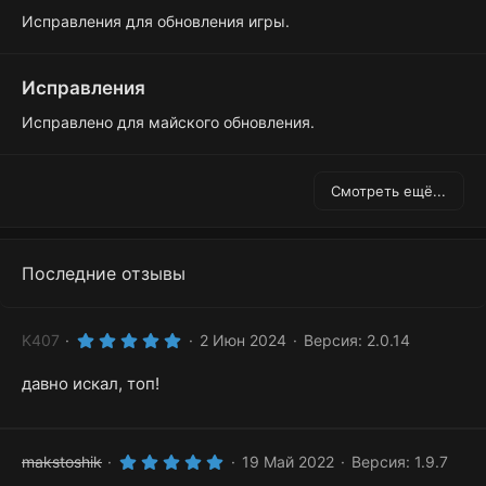
Исправления для обновления игры.
Исправления
Исправлено для майского обновления.
Смотреть ещё...
Последние отзывы
5
K407
2 Июн 2024
Версия: 2.0.14
.
0
давно искал, топ!
0
з
в
ё
з
д
5
makstoshik
19 Май 2022
Версия: 1.9.7
.