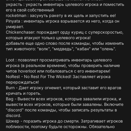
украсть : украсть инвентарь целевого игрока и поместить
его в свой собственный
rocketman : засунуть ракету в их щель и запустить ее!
Pinyata : инвентарь игрока взрывается из него, когда он
умирает.
Chickenchaser: порождает орду куриц с суперскоростью,
которые атакуют только целевого игрока!
добавьте еще одно слово после команды, чтобы изменить
тип животного: "волк", "медведь", "кабан" или "олень".
Loot : позволяет просматривать инвентарь целевого
игрока (в реальном времени), чтобы проверить наличие
читов hoverloot или побаловаться с его инвентарем!
NoRest - No Rest For The Wicked! Заставляет игрока
перерождаться!
Burn - Дает игроку огнемет, который заставит его врагов
кричать и гореть.
Bag - Вывести всех игроков, которые завалили игрока, и
вывести всех игроков, которые были завалены. Включите
"discord" после команды, чтобы записать результаты в
discord.
Шокер - поразить игрока до смерти. Затрагивает игроков
поблизости, поэтому будьте осторожны. Обязательно