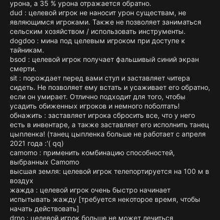
урона, а 35 % урона отражается обратно.
dud : целевой игрок не наносит урон существам, не
являющимся игроками. Также не позволяет заниматься
сельским хозяйством / использовать инструменты.
dogdoo : мина под целевым игроком при доступе к
тайникам.
bsod : целевой игрок получает фальшивый синий экран
смерти.
sit : порождает перед вами стул и заставляет читера
сидеть. Не позволяет ему встать и усаживает его обратно,
если он умирает. Отлично подходит для того, чтобы
усадить обиженных игроков и немного поболтать!
обнажить : заставляет игрока сбросить все, что у него
есть в инвентаре, а также заставляет его исполнить танец
цыпленка! (танец цыпленка больше не работает с апреля
2021 года :'( qq)
camomo : применить комбинацию способностей,
выбранных Camomo
высшая земля: целевой игрок телепортируется на 100 м в
воздух
жажда : целевой игрок очень быстро начинает
испытывать жажду [требуется некоторое время, чтобы
начать действовать]
drno : целевой игрок больше не может лечиться