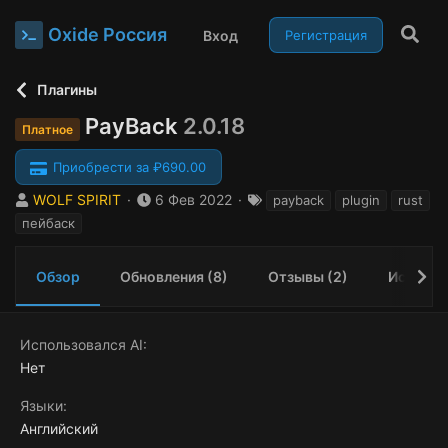
Oxide Россия
Вход
Регистрация
Плагины
PayBack
2.0.18
Платное
Приобрести за ₽690.00
А
Д
Т
WOLF SPIRIT
6 Фев 2022
payback
plugin
rust
в
а
е
пейбаск
т
т
г
о
а
и
р
с
Обзор
Обновления (8)
Отзывы (2)
История
о
з
д
Использовался AI
а
Нет
н
и
Языки
я
Английский