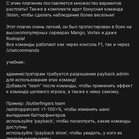
С этим плагином поставляется множество вариантов
расплаты! Также в комплекте идет бонусная команда
/listen, чтобы сделать наблюдение более веселым!
Этот плагин очень легкий, он был протестирован в боях на
высокопопулярных серверах Mango, Vortex и даже
Rustopia!
Все команды работают как через консоль F1, так и через
/chatcommands
учебник:
администраторам требуется разрешение payback.admin
для использования этих команд!
Добавьте "team" после команды, чтобы применить эффект
к команде целевого игрока, а также к нему самому.
Пример: /butterfingers team
/setdroppercent <1-100>%, чтобы изменить шанс
выпадения баттерфингеров
используйте 'payback', чтобы посмотреть, какие команды
доступны
используйте '/payback show', чтобы увидеть, у кого из
игроков какие карты