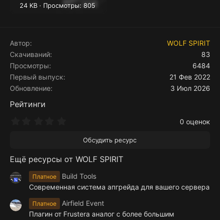
24 KB · Просмотры: 805
Автор
WOLF SPIRIT
Скачиваний
83
Просмотры
6484
Первый выпуск
21 Фев 2022
Обновление
3 Июл 2026
Рейтинги
0
0 оценок
.
0
Обсудить ресурс
0
з
Ещё ресурсы от WOLF SPIRIT
в
ё
з
Build Tools
Платное
д
Современная система апгрейда для вашего сервера
Airfield Event
Платное
Плагин от Frustera аналог с более большим