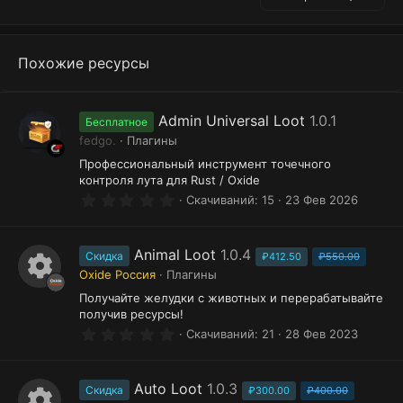
Похожие ресурсы
Admin Universal Loot
1.0.1
Бесплатное
fedgo.
Плагины
Профессиональный инструмент точечного
контроля лута для Rust / Oxide
0
Скачиваний
15
23 Фев 2026
.
0
0
з
Animal Loot
1.0.4
Скидка
₽412.50
₽550.00
в
Oxide Россия
Плагины
ё
И
з
Получайте желудки с животных и перерабатывайте
д
получив ресурсы!
к
0
Скачиваний
21
28 Фев 2023
о
.
0
н
0
з
Auto Loot
1.0.3
Скидка
₽300.00
₽400.00
к
в