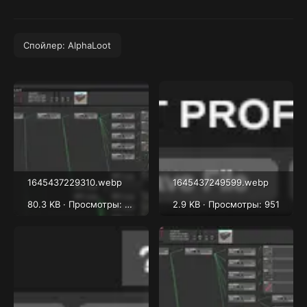
Спойлер:
AlphaLoot
1645437229310.webp
1645437249599.webp
80.3 KB · Просмотры: 947
2.9 KB · Просмотры: 951