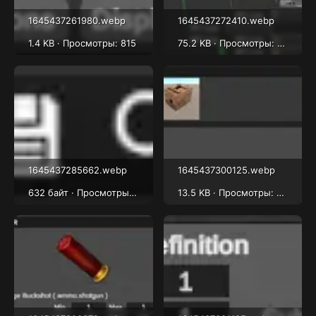
1645437261980.webp
1645437272410.webp
1.4 KB · Просмотры: 815
75.2 KB · Просмотры: 831
1645437285662.webp
1645437300125.webp
632 байт · Просмотры: 711
13.5 KB · Просмотры: 668