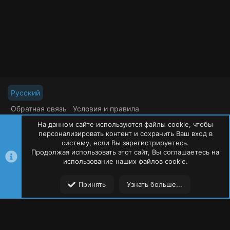
з
в
ё
з
д
Русский
Обратная связь
Условия и правила
Политика конфиденциальности
Помощь
На данном сайте используются файлы cookie, чтобы
R
S
персонализировать контент и сохранить Ваш вход в
S
систему, если Вы зарегистрируетесь.
Продолжая использовать этот сайт, Вы соглашаетесь на
©
Oxide Россия
2015-2026
использование наших файлов cookie.
Сверху
Сниз
Принять
Узнать больше...
Форумы
Ресурсы
Пользователи
Меню