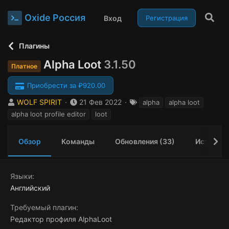
Oxide Россия
Вход
Регистрация
Плагины
Alpha Loot
3.1.50
Платное
Приобрести за ₽920.00
А
Д
Т
WOLF SPIRIT
21 Фев 2022
alpha
alpha loot
в
а
е
alpha loot profile editor
loot
т
т
г
о
а
и
р
с
Обзор
Команды
Обновления (33)
История
о
з
д
Языки
а
Английский
н
и
Требуемый плагин
я
Редактор профиля AlphaLoot