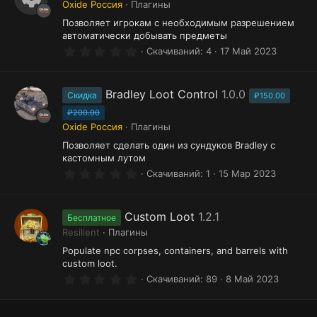
Oxide Россия
Плагины
ё
а
И
з
Позволяет игрокам с необходимым разрешением
д
р
автоматически добывать предметы
к
0
Скачиваний
4
17 Май 2023
е
о
.
0
с
н
0
з
Bradley Loot Control
1.0.0
Скидка
у
₽150.00
к
в
ё
₽200.00
р
а
з
Oxide Россия
Плагины
д
с
р
Позволяет сделать один из сундуков Bradley с
а
кастомным лутом
е
0
Скачиваний
1
15 Мар 2023
с
.
0
у
0
з
Custom Loot
1.2.1
Бесплатное
р
в
Resilient
Плагины
ё
с
з
Populate npc corpses, containers, and barrels with
д
а
custom loot.
0
Скачиваний
89
8 Май 2023
.
0
0